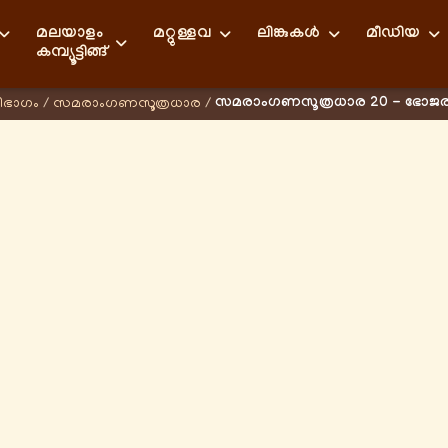
മലയാളം
മറ്റുള്ളവ
ലിങ്കുകള്‍
മീഡിയ
കമ്പ്യൂട്ടിങ്ങ്
സമരാംഗണസൂത്രധാര 20 - ഭോജ
ിഭാഗം
/
സമരാംഗണസൂത്രധാര
/