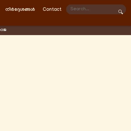
നിർദ്ദേശങ്ങൾ
Contact
🔍
രാജ