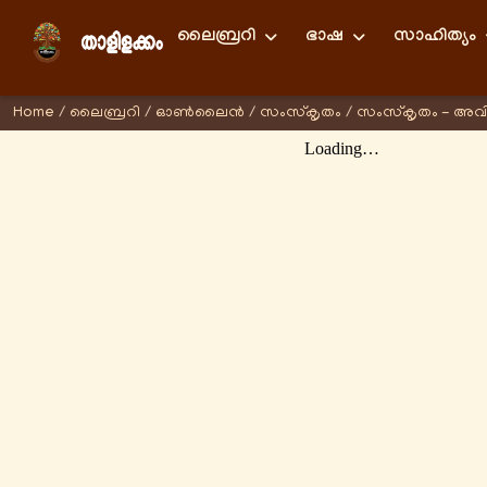
ലൈബ്രറി
ഭാഷ
സാഹിത്യം
Home
/
ലൈബ്രറി
/
ഓണ്‍ലൈന്‍
/
സംസ്കൃതം
/
സംസ്കൃതം - അവ