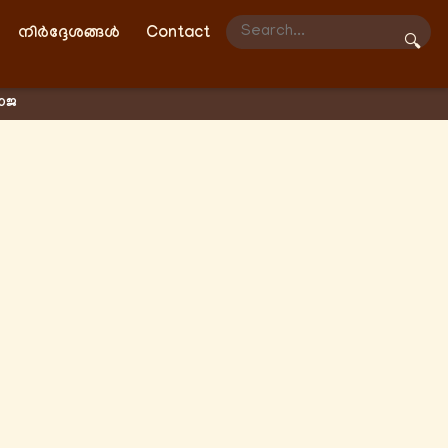
നിർദ്ദേശങ്ങൾ
Contact
🔍
ാജ