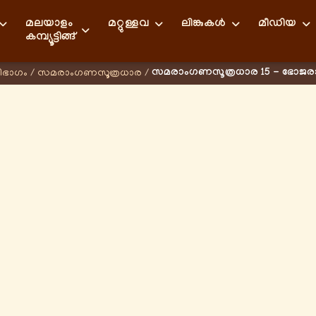
മലയാളം
മറ്റുള്ളവ
ലിങ്കുകള്‍
മീഡിയ
കമ്പ്യൂട്ടിങ്ങ്
സമരാംഗണസൂത്രധാര 15 - ഭോജര
ിഭാഗം
/
സമരാംഗണസൂത്രധാര
/