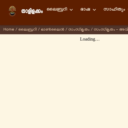
ലൈബ്രറി
ഭാഷ
സാഹിത്യം
Home
/
ലൈബ്രറി
/
ഓണ്‍ലൈന്‍
/
സംസ്കൃതം
/
സംസ്കൃതം - അവ