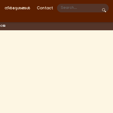
നിർദ്ദേശങ്ങൾ
Contact
🔍
രാജ