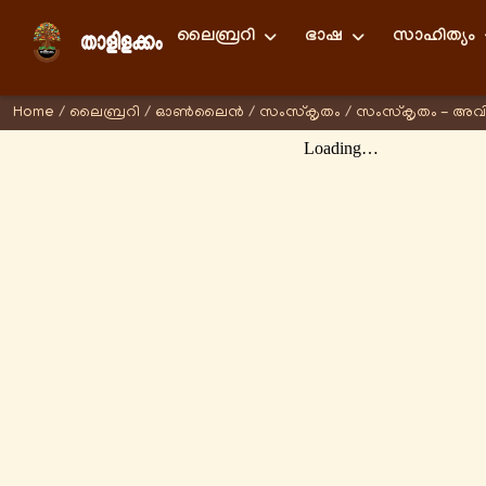
ലൈബ്രറി
ഭാഷ
സാഹിത്യം
Home
/
ലൈബ്രറി
/
ഓണ്‍ലൈന്‍
/
സംസ്കൃതം
/
സംസ്കൃതം - അവ