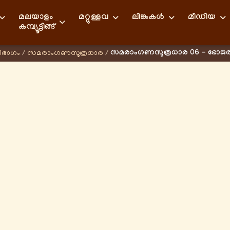
മലയാളം
മറ്റുള്ളവ
ലിങ്കുകള്‍
മീഡിയ
കമ്പ്യൂട്ടിങ്ങ്
സമരാംഗണസൂത്രധാര 06 - ഭോജ
ിഭാഗം
/
സമരാംഗണസൂത്രധാര
/