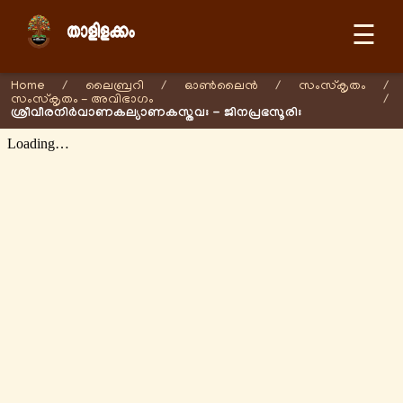
☰
Home
/
ലൈബ്രറി
/
ഓണ്‍ലൈന്‍
/
സംസ്കൃതം
/
സംസ്കൃതം - അവിഭാഗം
/
ശ്രീവീരനിർവാണകല്യാണകസ്തവഃ - ജിനപ്രഭസൂരിഃ