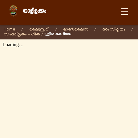
☰
Home
/
ലൈബ്രറി
/
ഓണ്‍ലൈന്‍
/
സംസ്കൃതം
/
ശ്രീരാമഗീതാ
സംസ്കൃതം - ഗീത
/