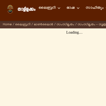
ലൈബ്രറി
ഭാഷ
സാഹിത്യം
Home
/
ലൈബ്രറി
/
ഓണ്‍ലൈന്‍
/
സംസ്കൃതം
/
സംസ്കൃതം - സൂത്ര