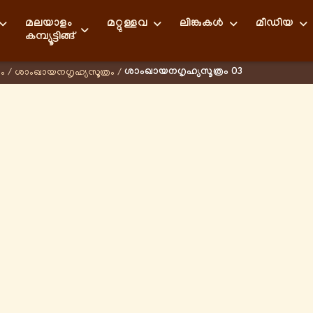
മലയാളം
മറ്റുള്ളവ
ലിങ്കുകള്‍
മീഡിയ
കമ്പ്യൂട്ടിങ്ങ്
ശാംഖായനഗൃഹ്യസൂത്രം 03
ം
/
ശാംഖായനഗൃഹ്യസൂത്രം
/