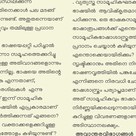
ധിപ്പിക്കുന്ന
. വ്യത്യസ്ത സാമൂഹികഘ
ലേതിനെക്കാൾ പല മടങ്ങ്
ഭാഷയിൽ ആവിഷ്കൃതമാവുക
ന്നുണ്ട്. അതുതന്നെയാണ്
പഠിക്കുന്നു. ഒരു ഭാഷകസമ
ും തമ്മിലുള്ള പ്രധാന
ഭാഷാരൂപങ്ങൾക്ക് എന്തെങ
സാമൂഹികഭാഷാശാസ്ത്രത്തിൽ
ഭാഷയെപ്പറ്റി പഠിച്ചാൽ
പ്രദാനം ചെയ്യാൻ കഴിയു
നോ സമൂഹത്തെക്കുറിച്ചു
എന്തൊക്കെയായിരിക്കും
 ഉള്ള അതിവാദങ്ങളൊന്നും
സൃഷ്ടിക്കാനും അതിനെ നിയ
ന്നില്ല. ഭാഷയെ അതിന്റെ
ഭാഷണവൃത്തിയിൽ പങ്കുചേ
ുക എന്നതാണ്,
എന്നിങ്ങനെ നിരവധി ചോദ
ധാരശിലകൾ എന്നു
ഭാഷശാസ്ത്രം പര്യാപ്തമ
് ഇന്ന് സാമൂഹിക
അത് സാമൂഹികവും ഭാഷ
ഭാഷയിൽ എപ്രകാരമാണ്
നിർണ്ണയിക്കപ്പെടുന്നതാ
ർത്തിക്കുന്നത് എങ്ങനെ?
കുറിച്ചുള്ള വിവരണങ്ങളാണ
ക്താക്കളെക്കുറിച്ചുള്ള
അടിസ്ഥാനലക്ഷ്യം.
തോളം കഴിയുന്നുണ്ട് ?
അവാന്തരവിഭാഗങ്ങൾ