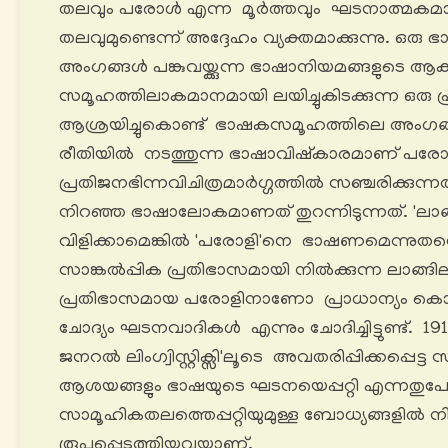
തലവും പരോൾ എന്ന മൂർത്തവും ഘടനാത്മകമ
തലവുമുണ്ടെന്ന് അദ്ദേഹം വ്യക്തമാക്കുന്നു. ഒ
അംഗങ്ങൾ പങ്കുവയ്ക്കുന്ന ഭാഷാനിയമങ്ങളുടെ 
സമൂഹത്തിലാകമാനമായി ലയിച്ചുകിടക്കുന്ന ഒരു 
ആശ്രയിച്ചുകൊണ്ട് ഭാഷകസമൂഹത്തിലെ അംഗ
രീതിയിൽ നടത്തുന്ന ഭാഷാവിഷ്‌കാരമാണ് പര
പ്രതിജനഭിന്നവിചിത്രമാർഗ്ഗത്തിൽ സഞ്ചരിക്കുന
നിറഞ്ഞ ഭാഷാലോകമാണത് തുറന്നിടുന്നത്. 'ലാങ
വിളിക്കാമെങ്കിൽ 'പരോളി'നെ ഭാഷണമെന്നുതന്ന
സാങ്കൽപ്പിക പ്രതിഭാസമായി നിൽക്കുന്ന ലാങ
പ്രതിഭാസമായ പരോളിനാണോ പ്രാധാന്യം കൊടു
ചോദ്യം ഘടനവാദികൾ എന്നും ചോദിച്ചിട്ടുണ്ട്. 
ജനറൽ ലിംഗ്വിസ്റ്റിക്സി'ലൂടെ അവതരിപ്പിക്കപ്പെട്
ആശയങ്ങളും ഭാഷയുടെ ഘടനയെപ്പറ്റി എന്നതു
സാമൂഹികതലത്തെപ്പറ്റിയുമുള്ള ബോധ്യങ്ങളിൽ നി
രൂപപ്പെടുത്തിയവയാണ്.