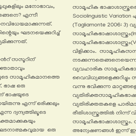
പ്പുകളിലും മനോഭാവം,
സാമൂഹിക ഭാഷാശാസ്ത്രത്ത
െങ്ങനെ? എന്നീ
Sociolinguistic Variatio
ഠനവിധേയമാക്കുന്നത്.
(Tagliamonte 2006: 3) വ്
റെയും ഘടനയെക്കുറിച്ച്
സാമൂഹികഭാഷാശാസ്ത്രം(Inte
ക്കുന്നത്.
സാമൂഹികഭാഷാശാസ്ത്രം(Va
വിളിക്കാം. സാമൂഹികസന
നൻറ് സസൂറിന്
നടക്കുന്നതെങ്ങനെയെന്ന
പജ്ഞാതാവും
വ്യവഹാരിക സാമൂഹികഭാഷ
ഷയുടെ സാമൂഹികമാനത്തെ
വൈവിധ്യങ്ങളെക്കുറിച്
ട്. ഭാഷ ഒരു
വന്നു ഭവിക്കുന്ന മാറ്റങ്ങള
ിന് ഭാഷയുടെ
വ്യതിരിക്തസാമൂഹികഭാഷാശാസ്
ിരുന്നു എന്ന് ഒരിക്കലും
വ്യതിരിക്തതകളെ പാരിമ
ന ദ്വന്ദ്വത്തിലൂടെ
രീതിശാസ്ത്രത്തിൽ നിന്ന് 
ക്തമാക്കുകയും
സാമൂഹികഭാഷാശാസ്ത്രം.
വും ഘടനാത്മകവുമായ ഒരു
അന്വേഷണങ്ങൾ ഇന്ന് ഈ 