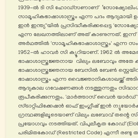
1939-ൽ ടി സി ഹോഡ്സണാണ് ‘സോഷ്യോലിംഗ്വിസ്
സാമൂഹികഭാഷാശാസ്ത്രം എന്ന പദം ആദ്യമായി ഉ
ഇൻ ഇന്ത്യ''യിൽ പ്രസിദ്ധീകരിക്കപ്പെട്ട 'സോഷ്യോലിം
എന്ന ലേഖനത്തിലാണ് അത് കാണുന്നത്. ഇന്ന് ന
അർഥത്തിൽ 'സാമൂഹികഭാഷാശാസ്ത്രം' എന്ന സം
1952-ൽ ഹാവർ സി ക്യൂറിയാണ്. 1962 ൽ അമേര
ഭാഷാശാസ്ത്രജ്ഞനായ വില്യം ലബോവും അതേ കാലത
ഭാഷാശാസ്ത്രജ്ഞനായ ബേസിൽ ബേൺ സ്റ്റെയി
ഭാഷാശാസ്ത്രം എന്ന വൈജ്ഞാനികശാഖയ്ക്ക് അട
ആദ്യകാല ഗവേഷണങ്ങൾ നടത്തുന്നതും സിദ്ധാന
രൂപീകരിക്കുന്നതും. 'മാർത്താസ് വൈൻ യാർഡ് '
സ്ട്രാറ്റിഫിക്കേഷൻ ഓഫ് ഇംഗ്ലീഷ് ഇൻ ന്യുയോർക്ക്
ഗ്രന്ഥങ്ങളിലൂടെയാണ് വില്യം ലബോവ് തന്റെ സിദ
പ്രയോഗവും നടത്തിയത്‌. വിപുലീകൃത കോഡ് (Elob
പരിമിതകോഡ് (Restricted Code) എന്നീ രണ്ടു 