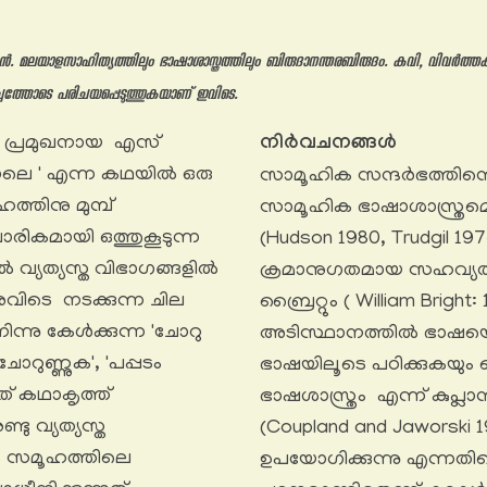
ലയാളസാഹിത്യത്തിലും ഭാഷാശാസ്ത്രത്തിലും ബിരുദാനന്തരബിരുദം. കവി, വിവർത്
ച്ചത്തോടെ പരിചയപ്പെടുത്തുകയാണ് ഇവിടെ.
ൽ പ്രമുഖനായ എസ്
നിർവചനങ്ങൾ
ോലെ ' എന്ന കഥയിൽ ഒരു
സാമൂഹിക സന്ദർഭത്തിന്
ത്തിനു മുമ്പ്
സാമൂഹിക ഭാഷാശാസ്ത്രമെന്
ാരികമായി ഒത്തുകൂടുന്ന
(Hudson 1980, Trudgil
 വ്യത്യസ്ത വിഭാഗങ്ങളിൽ
ക്രമാനുഗതമായ സഹവ്യത
ിടെ നടക്കുന്ന ചില
ബ്രൈറ്റും ( William Brig
്നു കേൾക്കുന്ന 'ചോറു
അടിസ്ഥാനത്തിൽ ഭാഷയെ 
ോറുണ്ണുക', 'പപ്പടം
ഭാഷയിലൂടെ പഠിക്കുകയും
നത് കഥാകൃത്ത്
ഭാഷശാസ്ത്രം എന്ന് കുപ്ല
ടു വ്യത്യസ്ത
(Coupland and Jaworsk
ം സമൂഹത്തിലെ
ഉപയോഗിക്കുന്നു എന്നതിന