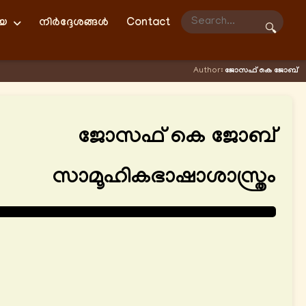
ിയ
നിർദ്ദേശങ്ങൾ
Contact
🔍
Author:
ജോസഫ് കെ ജോബ്
ജോസഫ് കെ ജോബ്
സാമൂഹികഭാഷാശാസ്ത്രം