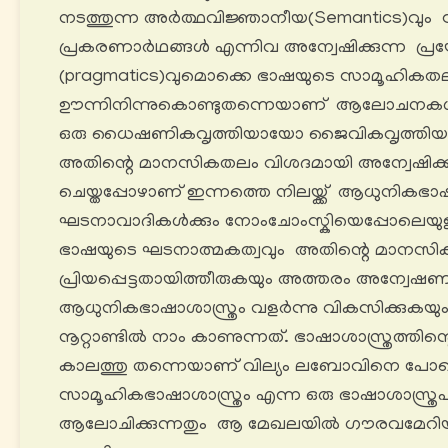
നടത്തുന്ന അർത്ഥവിജ്ഞാനീയ(Semantics)വും 
പ്രകരണാർഥങ്ങൾ എന്നിവ അന്വേഷിക്കുന്ന പ
(pragmatics)വുമൊക്കെ ഭാഷയുടെ സാമൂഹികത
ഊന്നിനിന്നുകൊണ്ടുതന്നെയാണ് ആലോചനകൾ 
ഒരു ധൈഷണികവൃത്തിയായോ ജൈവികവൃത്തി
അതിന്റെ മാനസികതലം വിശദമായി അന്വേഷിക്കപ
ചെയ്തപ്പോഴാണ് ഇന്നത്തെ നിലയ്ക്ക് ആധുനികഭാഷശ
ഘടനാവാദികൾക്കും നോംചോംസ്കിയെപ്പോലെയുള്
ഭാഷയുടെ ഘടനാത്മകത്വവും അതിന്റെ മാനസ
പ്രിയപ്പെട്ടതായിത്തീരുകയും അത്തരം അന്വേഷ
ആധുനികഭാഷാശാസ്ത്രം വളർന്നു വികസിക്കുകയും
നൂറ്റാണ്ടിൽ നാം കാണുന്നത്. ഭാഷാശാസ്ത്രത്തിന
കാലത്തു തന്നെയാണ് വില്യം ലബോവിനെ പോല
സാമൂഹികഭാഷാശാസ്ത്രം എന്ന ഒരു ഭാഷാശാസ്ത്രപ
ആലോചിക്കുന്നതും ആ മേഖലയിൽ ഗൗരവമേറി