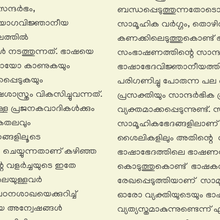
സന്ദർഭം,
ബന്ധപ്പെടുത്തുന്നതോടൊ
്രയോഗവിജ്ഞാനീയ
സാമൂഹിക വർഗ്ഗം, തൊഴിൽ
ലത്തിൽ
കണക്കിലെടുത്തുകൊണ്ട് 
നടത്തുന്നത്. ഭാഷയെ
സംഭാഷണത്തിന്റെ സാന്ദർ
യായോ കാണുകയും
ഭാഷാഭേദവിജ്ഞാനീയത്തി
്പെടുകയും
പരിഗണിച്ചു പോരുന്ന പല
ാസ്ത്രം വികസിച്ചുവന്നത്.
പ്രസക്തിയും സാന്ദർഭിക 
ള പ്രജനകവാദികൾക്കും
വ്യക്തമാക്കപ്പെടുന്നുണ
ികതലവും
സാമൂഹികഭേദങ്ങളിലാണ് 
ണങ്ങളിലൂടെ
ശൈലികളിലും അതിന്റെ ഗവേ
 ചെയ്യുന്നതാണ് കഴിഞ്ഞ
ഭാഷാഭേദത്തിലെ ഭാഷണസന്
്റെ വളർച്ചയുടെ ഇതേ
കൊടുത്തുകൊണ്ട് ഭാഷകര
െയുള്ളവർ
രേഖപ്പെടുത്തിയാണ് സാ
ഠനശാഖയെക്കുറിച്ച്
ഓരോ വ്യക്തിയുടെയും ഭാഷ,
യ അന്വേഷങ്ങൾ
വ്യത്യസ്തമാകുന്നുണ്ടെന്