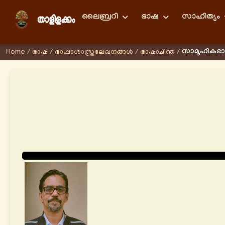
ലൈബ്രറി
ഭാഷ
സാഹിത്യം
സാമൂഹികഭാഷ
Home
/
ഭാഷ
/
ഭാഷാശാസ്ത്രലേഖനങ്ങള്‍
/
ഭാഷാചിന്ത
/