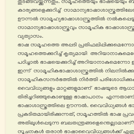
തുടങ്ങിവയ്ക്കുന്നതും. സമൂഹത്തെയും ഭാഷയെയും ബന്
കാര്യങ്ങളെക്കുറിച്ച് സാമാന്യഭാഷാശാസ്ത്രത്തി
ഊന്നൽ സാമൂഹ്യഭാഷാശാസ്ത്രത്തിൽ നൽകപ്പെടു
സാമാന്യഭാഷാശാസ്ത്രവും സാമൂഹിക ഭാഷാശാസ്ത്രവ
വ്യത്യാസം.
ഭാഷ സമൂഹത്തെ അപ്പടി പ്രതിഫലിപ്പിക്കുമെന്നോ 
സമൂഹത്തെക്കുറിച്ച് കൃത്യമായി അറിയാനാകുമെന്
പഠിച്ചാൽ ഭാഷയെക്കുറിച്ച് അറിയാനാകുമെന്നോ
ഇന്ന് സാമൂഹികഭാഷാശാസ്ത്രത്തിൽ നിലനിൽക്കു
സാമൂഹികസന്ദർഭത്തിൽ നിർത്തി പരിശോധിക്ക
വൈവിധ്യങ്ങളും മാറ്റങ്ങളുമാണ് ഭാഷയുടെ ആ
തിരിച്ചറിഞ്ഞുകൊണ്ടുള്ള ഭാഷാപഠനം എന്നതാണ
ഭാഷാശാസ്ത്രത്തിലെ ഊന്നൽ. വൈവിധ്യങ്ങൾ 
പ്രകടിതമായിരിക്കുന്നത്, സമൂഹത്തിൽ ഭാഷ പ്രവ
അതിലുൾപ്പെടുന്ന ബലതന്ത്രങ്ങളെന്തെല്ലാമാണ്? വ
സൂചനകൾ തരാൻ ഭാഷാവൈവിധ്യങ്ങൾക്ക് എത്രത്