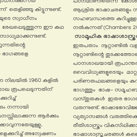
ീനിക്കുന്നത്
പഠനമാണിതെന്ന് കോൾമസ
ളിഞ്ഞു കിട്ടുന്നുണ്ട്.
ആശ്രിത ഭാഷാചരങ്ങളും സ്വ
ുടെ സ്വാധീനം
സഹബന്ധത്തെ കുറിച്ചുള്
് രേഖപ്പെടുത്തുന്ന ഈ കഥ
നൽകുന്നത് (Chambers 2
്യമാക്കുന്നുണ്ട്.
സാമൂഹിക ഭാഷാശാസ്ത്ര
ന്നതിന്റെ
ഇരുപതാം നൂറ്റാണ്ടിൽ വള
ഭാഗങ്ങളെ
നൂറ്റാണ്ടിന്റെ തുടക്കത
പഠനശാഖയായി രൂപാന്തരപ്
വൈവിധ്യങ്ങളുടെയും മാറ
 നിലയിൽ 1960 കളിൽ
പരിണതഫലങ്ങളെയും കുറിച
ാഖ രൂപപ്പെടുന്നതിന്
ഭാഗത്തും ഭാഷ- സമൂഹബന്ധ
ുറിച്ച്
വസ്തുതകൾ ഇതര ഭാഗത്ത
ും നന്നായി
വരുന്നുണ്ട്. ഭാഷാഭേദവിജ
സ്സിലാക്കുന്ന ആർക്കും
വ്യത്യാസങ്ങൾ വരുത്തിക്ക
കാവുന്നതേയുള്ളു.
രീതിശാസ്ത്രം വികസിപ്പിക്കാമ
ക്കുറിച്ച് അന്വേഷണം
ഭാഷാശാസ്ത്രചരങ്ങൾ കണ