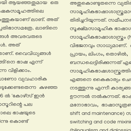
ായി ആയഞ്ഞതുമായ ഒരു
അതുകൊണ്ടുതന്നെ വ്യതി
രു ഭാഷകസമൂഹത്തിലെ
സാമൂഹികഭാഷാശാസ്ത്രമായ
ആകത്തുകയാണ് ലാങ്. അത്
തിരിച്ചറിയുന്നത്. സമീപന
പ്രതിഭാസമത്രേ. ലാങിനെ
സൂക്ഷ്മസാമൂഹിക ഭാഷാശാസ്ത
ങ്ങൾ അവരവരുടെ
സാമൂഹികഭാഷാശാസ്ത്രം (Ma
ോൾ. അത്
വിഭജനവും സാധ്യമാണ്. 
്നതാണ്. വൈവിധ്യങ്ങൾ
പ്രായം, ലിംഗം, തൊഴിൽ,
്ങി'നെ ഭാഷ എന്ന്
ബന്ധപ്പെട്ടിരിക്കുന്നത
െ വിളിക്കാം.
സാമൂഹികഭാഷശാസ്ത്രത്ത
്ങിലാണോ വ്യവഹാരിക
എങ്ങനെ കൈകാര്യം ചെയ്യ
ക്കേണ്ടതെന്ന കുഴഞ്ഞ
നടത്തുന്നു എന്നീ കാര്യ
1916 ൽ 'കോഴ്സ് ഇൻ
ഊന്നൽ നൽകുന്നത്. ഭ
ട സസൂറിന്റെ പല
മനോഭാവം, ഭാഷാസൂത്രണ
പോലെ ഭാഷയുടെ
shift and maintenance)
ന്നു കൊണ്ട്
switching and code mixi
(bilingualism and diglo