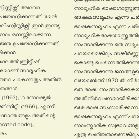
റ്റിക്സ്’ അഥവാ
സാമൂഹിക ഭാഷാശാസ്ത്രത്തി
പയോഗിക്കുന്നത്. 'മേൻ
ഭാഷകസമൂഹം എന്ന പര
ഗ്വിസ്റ്റിക്സ് ഇൻ ഇന്ത്യ'
ഭാഷകസമൂഹം എന്ന പരികൽ
ാം മനസ്സിലാക്കുന്ന
സാമൂഹികഭാഷശാസ്ത്രത്തിന
ജ്ഞ ഉപയോഗിക്കുന്നത്
സംസാരിക്കുന്ന ഒരു സമൂഹം
ിക്കൻ
പറയാമെങ്കിലും സങ്കീർണ്ണ
്ത് ബ്രിട്ടീഷ്
കൊണ്ടു ചെന്നെത്തിക്കുന്ന
നുമാണ് സാമൂഹിക
സംസാരിക്കുന്ന ജനങ്ങള
ിത്തറ പാകുന്നതും അതിൽ
ലയോൺസ് 1970 ൽ നിർവചിച്ച
്തങ്ങൾ
ഒരു ഭാഷ സംസാരിക്കുകയു
 (1963), 'ദ സോഷ്യൽ
അതിനിർവചനമായിരിക്കാം. 
 സിറ്റി' (1966), എന്നീ
ഒരേ ഭാഷ സംസാരിക്കുന്നവ
്ധാന്തങ്ങളും അതിന്റെ
ഭാഷകസമൂഹം എന്ന് പറയു
rated code),
സാംസ്കാരിക സ്വഭാവങ്ങ
തരം
എത്ര ചെറിയതാണെങ്കിലു