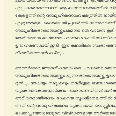
ജാതീയമായ അധികാരബന്ധങ്ങളും ഭാഷയെ സ്വാധ
എപ്രകാരമാണെന്ന് ആ കഥാസന്ദർഭത്തിൽ നിന്ന് തെ
കേരളത്തിന്റെ സാമൂഹികസാഹചര്യത്തിൽ ജാതിയ
എത്രത്തോളം ശക്തമായി പ്രവർത്തിക്കുന്നുവെന്ന
സാമൂഹികഭാഷാശാസ്ത്രപരമായ ഒരു വായന കൂടി സാധ
ജാതീയമായ ഭാഷാഭേദം മാനകഭാഷയിലേക്ക് മാറു
ഉദാഹരണമായിക്കൂടി ഈ കഥയിലെ സംഭാഷണ 
വിലയിരുത്താൻ കഴിയും.
അന്തർവൈജ്ഞാനികമായ ഒരു പഠനശാഖയെന്ന
സാമൂഹികഭാഷാശാസ്ത്രം എന്ന ഭാഷാശാസ്ത്ര ഉപശ
മുൻപും ഭാഷയും സമൂഹവും തമ്മിലുള്ള ബന്ധത്തെക്ക
വ്യാകരണകാരന്മാർക്കും ഭാഷാപണ്ഡിതൻമാർക്ക
അറിയാമായിരുന്നു. ഭാഷയെ സൂക്ഷ്മതലത്തിൽ മന
അതിന്റെ സാമൂഹികതലം വ്യക്തമായി മനസ്സിലാക്
ഭാഷാപ്രയോഗങ്ങളുടെ വിവിധങ്ങളായ അർത്ഥങ്ങളെ