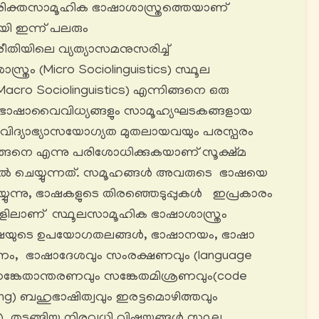
രിക്തസാമൂഹിക ഭാഷാശാസ്ത്രത്തെയാണ്
ി ഇന്ന് പലരും
രീതിയിലെ വ്യത്യാസമനുസരിച്ച്
്രം (Micro Sociolinguistics) സ്ഥൂല
cro Sociolinguistics) എന്നിങ്ങനെ ഒരു
ഭാഷാവൈവിധ്യങ്ങളും സാമൂഹ്യഘടകങ്ങളായ
 വിദ്യാഭ്യാസയോഗ്യത മുതലായവയും പരസ്പരം
് എങ്ങനെ എന്നു പരിശോധിക്കുകയാണ് സൂക്ഷ്മ
ിൽ ചെയ്യുന്നത്. സമൂഹങ്ങൾ അവരുടെ ഭാഷയെ
ുന്നു, ഭാഷകളുടെ തിരഞ്ഞെടുപ്പുകൾ ഇപ്രകാരം
ങ്ങളിലാണ് സ്ഥൂലസാമൂഹിക ഭാഷാശാസ്ത്രം
ാഷയുടെ ഉപയോഗതലങ്ങൾ, ഭാഷാനയം, ഭാഷാ
ം, ഭാഷാദേശവും സംരക്ഷണവും (language
 സങ്കേതാന്തരണവും സങ്കേതമിശ്രണവും(code
ning) ബഹുഭാഷിത്വവും ഇരട്ടമൊഴിത്തവും
ssia) തുടങ്ങിയ നിരവധി വിഷയങ്ങൾ സ്ഥൂല