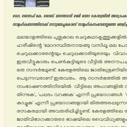
ഡോ. ജോസഫ് കെ. ജോബ്. മാനന്തവാടി മേരി മാതാ കോളേജിൽ അധ്യാപകൻ. മ
സാമൂഹികമാനത്തിലേക്ക് നോട്ടമയച്ചുകൊണ്ട് സാമൂഹികഭാഷാശാസ്ത്രത്തെ തെളി
മലയാളത്തിലെ പുതുകാല ചെറുകഥാകൃത്തുക്കളി
ഹരീഷിന്റെ 'മോദസ്ഥിതനായങ്ങു വസിപ്പൂ മല പ
ചെറുപ്പക്കാരന്റെയും ചെറുപ്പക്കാരിയുടെയും വിവാഹ
ഇരുവീട്ടുകാരും പെൺകുട്ടിയുടെ വീട്ടിൽ അനൗപച
ഒരു സന്ദർഭമുണ്ട്. കേരളത്തിലെ ജാതിശ്രേണിയിൽ
പെടുന്നവരാണ് ഇരുവരും. ആ സന്ദർഭത്തിൽ അവ
സംഭാഷണത്തിനിടയിൽ വീട്ടിലെ അംഗങ്ങളിൽ നിന
തിന്നുക', 'പപ്പടം വറക്കുക' എന്നീ പ്രയോഗങ്ങൾ 'ച
കാച്ചുക' എന്നീ പ്രയോഗങ്ങളായി തിരുത്തപ്പെടുന്
രസകരമായി അവതരിപ്പിച്ചിട്ടുണ്ട്. കേരളത്തിലെ രണ്
ജാതിവിഭാഗക്കാരുടെ ഭാഷയിലെ വൈവിധ്യങ്ങളു