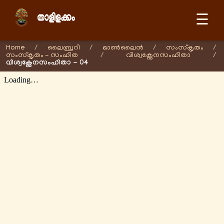
☰
Home
/
ലൈബ്രറി
/
ഓണ്‍ലൈന്‍
/
സംസ്കൃതം
/
സംസ്കൃതം - സംഹിത
/
വിശ്വക്സേനസംഹിതാ
/
വിശ്വക്സേനസംഹിതാ - 04