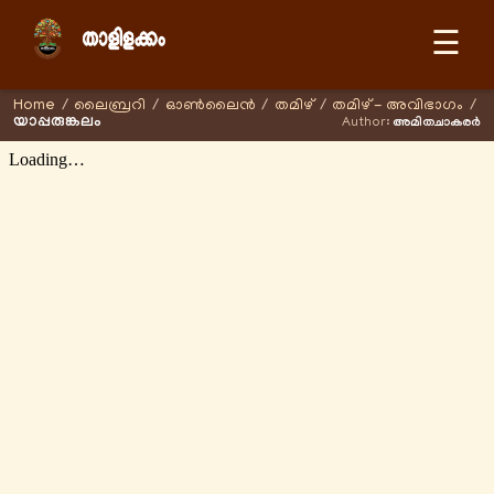
☰
Home
/
ലൈബ്രറി
/
ഓണ്‍ലൈന്‍
/
തമിഴ്
/
തമിഴ് - അവിഭാഗം
/
യാപ്പരുങ്കലം
Author:
അമിതചാകരർ