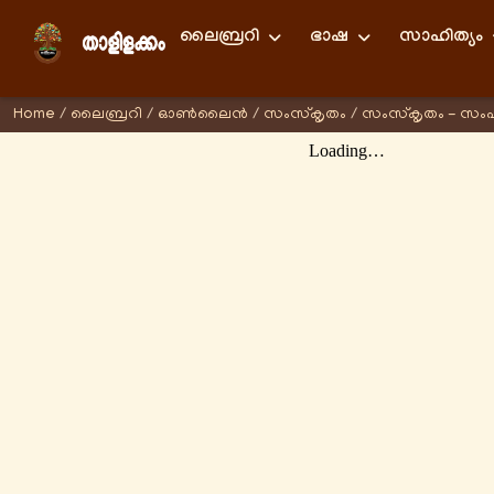
ലൈബ്രറി
ഭാഷ
സാഹിത്യം
Home
/
ലൈബ്രറി
/
ഓണ്‍ലൈന്‍
/
സംസ്കൃതം
/
സംസ്കൃതം - സം