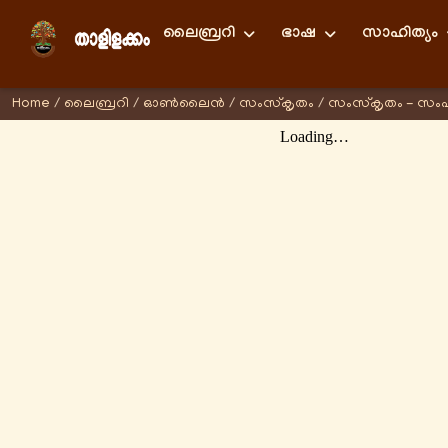
ലൈബ്രറി
ഭാഷ
സാഹിത്യം
Home
/
ലൈബ്രറി
/
ഓണ്‍ലൈന്‍
/
സംസ്കൃതം
/
സംസ്കൃതം - സം