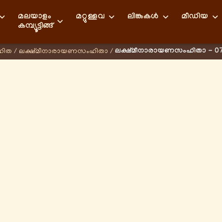
മലയാളം
മറ്റുള്ളവ
ലിങ്കുകള്‍
മീഡിയ
കമ്പ്യൂട്ടിങ്ങ്
ലക്ഷ്മീനാരായണസംഹിതാ - 0
ഹിത
/
ലക്ഷ്മീനാരായണസംഹിതാ
/