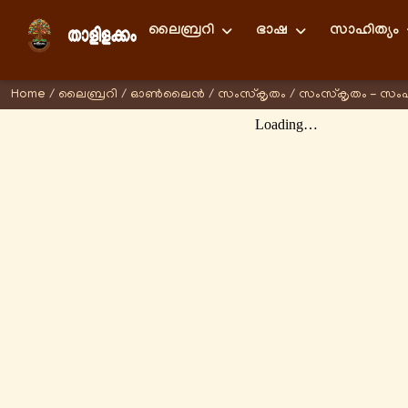
ലൈബ്രറി
ഭാഷ
സാഹിത്യം
Home
/
ലൈബ്രറി
/
ഓണ്‍ലൈന്‍
/
സംസ്കൃതം
/
സംസ്കൃതം - സം