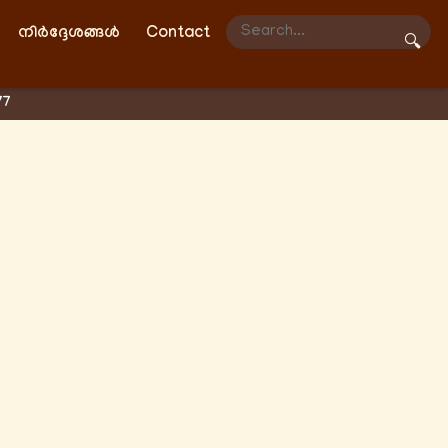
നിർദ്ദേശങ്ങൾ
Contact
🔍
77