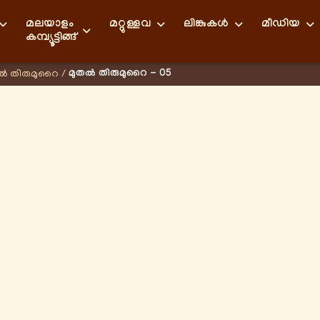
മലയാളം
മറ്റുള്ളവ
ലിങ്കുകള്‍
മീഡിയ
കമ്പ്യൂട്ടിങ്ങ്
മുതൽ തിരുമുറൈ - 05
ൽ തിരുമുറൈ
/