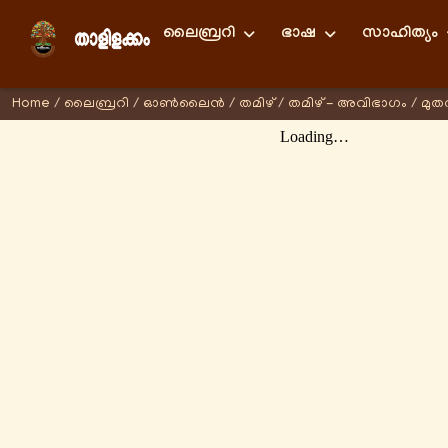
ലൈബ്രറി
ഭാഷ
സാഹിത്യം
Home
/
ലൈബ്രറി
/
ഓണ്‍ലൈന്‍
/
തമിഴ്
/
തമിഴ് - അവിഭാഗം
/
മുത