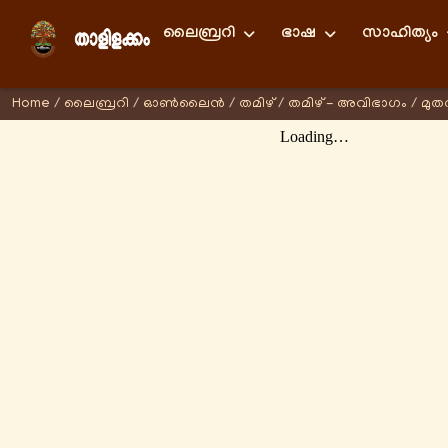
ലൈബ്രറി
ഭാഷ
സാഹിത്യം
Home
/
ലൈബ്രറി
/
ഓണ്‍ലൈന്‍
/
തമിഴ്
/
തമിഴ് - അവിഭാഗം
/
മുത