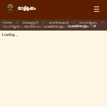
☰
Home
/
ലൈബ്രറി
/
ഓണ്‍ലൈന്‍
/
സംസ്കൃതം
/
ലക്ഷ്മീതന്ത്രം - 16
സംസ്കൃതം - അവിഭാഗം
/
ലക്ഷ്മീതന്ത്രം
/