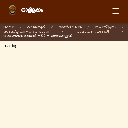
☰
Home
/
ലൈബ്രറി
/
ഓണ്‍ലൈന്‍
/
സംസ്കൃതം
/
സംസ്കൃതം - അവിഭാഗം
/
രാമായണമഞ്ജരീ
/
രാമായണമഞ്ജരീ - 03 - ക്ഷേമേന്ദ്രന്‍