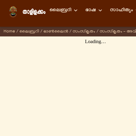
ലൈബ്രറി
ഭാഷ
സാഹിത്യം
Home
/
ലൈബ്രറി
/
ഓണ്‍ലൈന്‍
/
സംസ്കൃതം
/
സംസ്കൃതം - അവ