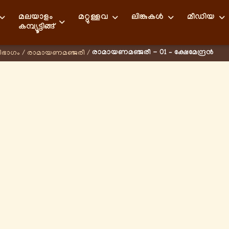
മലയാളം
മറ്റുള്ളവ
ലിങ്കുകള്‍
മീഡിയ
കമ്പ്യൂട്ടിങ്ങ്
രാമായണമഞ്ജരീ - 01 – ക്ഷേമേന്ദ്രന്‍
ിഭാഗം
/
രാമായണമഞ്ജരീ
/