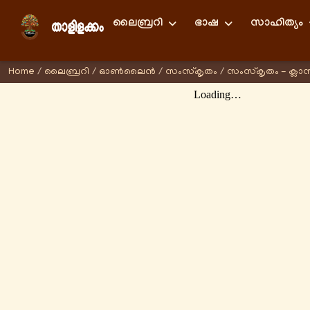
ലൈബ്രറി
ഭാഷ
സാഹിത്യം
Home
/
ലൈബ്രറി
/
ഓണ്‍ലൈന്‍
/
സംസ്കൃതം
/
സംസ്കൃതം - ക്ലാ