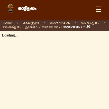
☰
Home
/
ലൈബ്രറി
/
ഓണ്‍ലൈന്‍
/
സംസ്കൃതം
/
രാമായണം - 36
സംസ്കൃതം - ക്ലാസിക്
/
രാമായണം
/