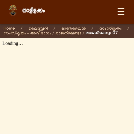
☰
Home
/
ലൈബ്രറി
/
ഓണ്‍ലൈന്‍
/
സംസ്കൃതം
/
രാജനിഘണ്ടുഃ 07
സംസ്കൃതം - അവിഭാഗം
/
രാജനിഘണ്ടുഃ
/