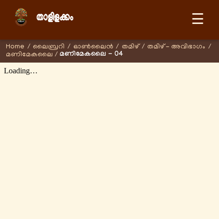
☰
Home
/
ലൈബ്രറി
/
ഓണ്‍ലൈന്‍
/
തമിഴ്
/
തമിഴ് - അവിഭാഗം
/
മണിമേകലൈ - 04
മണിമേകലൈ
/