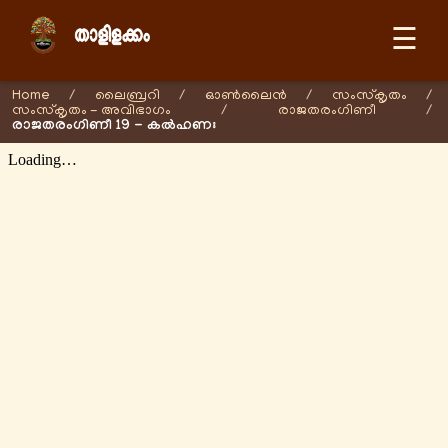
☰
Home
/
ലൈബ്രറി
/
ഓണ്‍ലൈന്‍
/
സംസ്കൃതം
/
സംസ്കൃതം - അവിഭാഗം
/
രാജതരംഗിണീ
/
രാജതരംഗിണീ 19 - കൽഹണഃ