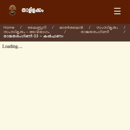
☰
Home
/
ലൈബ്രറി
/
ഓണ്‍ലൈന്‍
/
സംസ്കൃതം
/
സംസ്കൃതം - അവിഭാഗം
/
രാജതരംഗിണീ
/
രാജതരംഗിണീ 03 - കൽഹണഃ