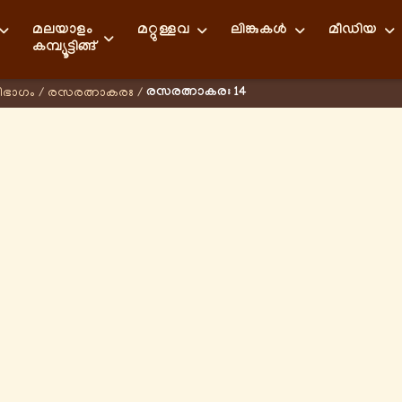
മലയാളം
മറ്റുള്ളവ
ലിങ്കുകള്‍
മീഡിയ
കമ്പ്യൂട്ടിങ്ങ്
രസരത്നാകരഃ 14
ിഭാഗം
/
രസരത്നാകരഃ
/