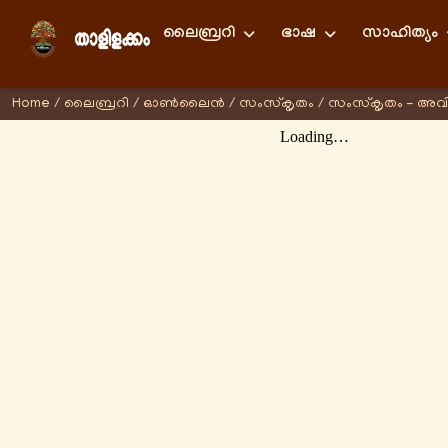
ലൈബ്രറി
ഭാഷ
സാഹിത്യം
Home
/
ലൈബ്രറി
/
ഓണ്‍ലൈന്‍
/
സംസ്കൃതം
/
സംസ്കൃതം - അവ