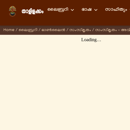
ലൈബ്രറി
ഭാഷ
സാഹിത്യം
Home
/
ലൈബ്രറി
/
ഓണ്‍ലൈന്‍
/
സംസ്കൃതം
/
സംസ്കൃതം - അവ