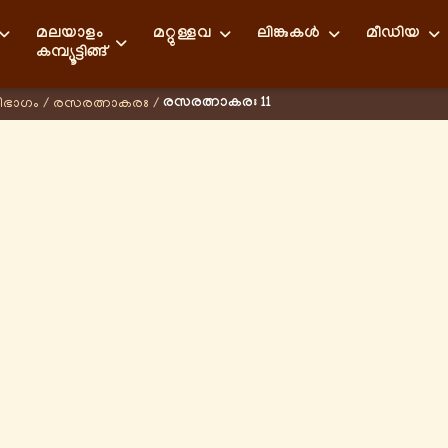
മലയാളം
മറ്റുള്ളവ
ലിങ്കുകള്‍
മീഡിയ
കമ്പ്യൂട്ടിങ്ങ്
രസരത്നാകരഃ 11
ിഭാഗം
/
രസരത്നാകരഃ
/