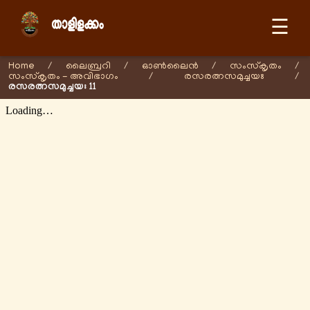
☰
Home
/
ലൈബ്രറി
/
ഓണ്‍ലൈന്‍
/
സംസ്കൃതം
/
സംസ്കൃതം - അവിഭാഗം
/
രസരത്നസമുച്ചയഃ
/
രസരത്നസമുച്ചയഃ 11