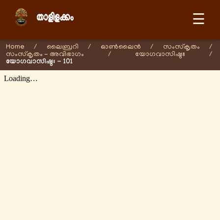
☰
Home
/
ലൈബ്രറി
/
ഓണ്‍ലൈന്‍
/
സംസ്കൃതം
/
സംസ്കൃതം - അവിഭാഗം
/
യോഗവാസിഷ്ഠഃ
/
യോഗവാസിഷ്ഠഃ - 101