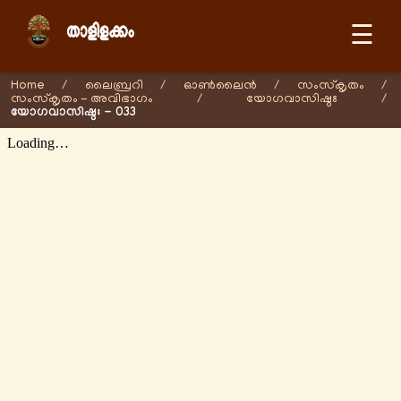
☰
Home
/
ലൈബ്രറി
/
ഓണ്‍ലൈന്‍
/
സംസ്കൃതം
/
സംസ്കൃതം - അവിഭാഗം
/
യോഗവാസിഷ്ഠഃ
/
യോഗവാസിഷ്ഠഃ - 033