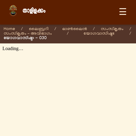
☰
Home
/
ലൈബ്രറി
/
ഓണ്‍ലൈന്‍
/
സംസ്കൃതം
/
സംസ്കൃതം - അവിഭാഗം
/
യോഗവാസിഷ്ഠഃ
/
യോഗവാസിഷ്ഠഃ - 030