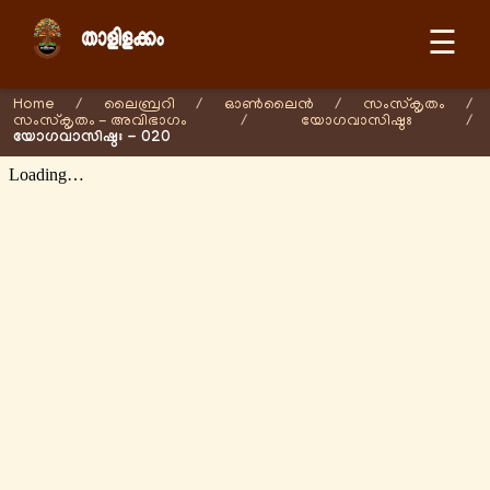
☰
Home
/
ലൈബ്രറി
/
ഓണ്‍ലൈന്‍
/
സംസ്കൃതം
/
സംസ്കൃതം - അവിഭാഗം
/
യോഗവാസിഷ്ഠഃ
/
യോഗവാസിഷ്ഠഃ - 020