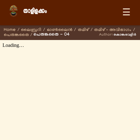
☰
Home
/
ലൈബ്രറി
/
ഓണ്‍ലൈന്‍
/
തമിഴ്
/
തമിഴ് - അവിഭാഗം
/
പെരുങ്കതൈ - 04
പെരുങ്കതൈ
/
Author:
കൊങ്കുവേളിർ