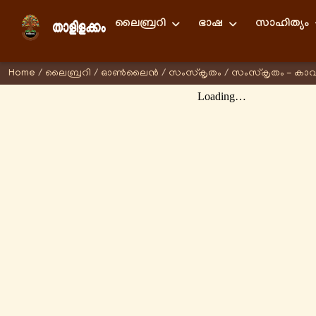
ലൈബ്രറി
ഭാഷ
സാഹിത്യം
Home
/
ലൈബ്രറി
/
ഓണ്‍ലൈന്‍
/
സംസ്കൃതം
/
സംസ്കൃതം - കാവ