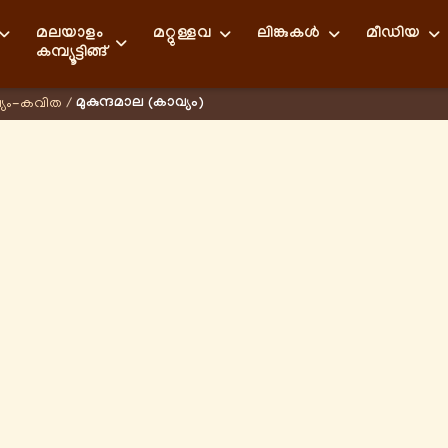
മലയാളം
മറ്റുള്ളവ
ലിങ്കുകള്‍
മീഡിയ
കമ്പ്യൂട്ടിങ്ങ്
മുകുന്ദമാല (കാവ്യം)
്യം-കവിത
/