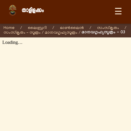
☰
Home
/
ലൈബ്രറി
/
ഓണ്‍ലൈന്‍
/
സംസ്കൃതം
/
മാനവഗൃഹ്യസൂത്രം - 03
സംസ്കൃതം - സൂത്രം
/
മാനവഗൃഹ്യസൂത്രം
/