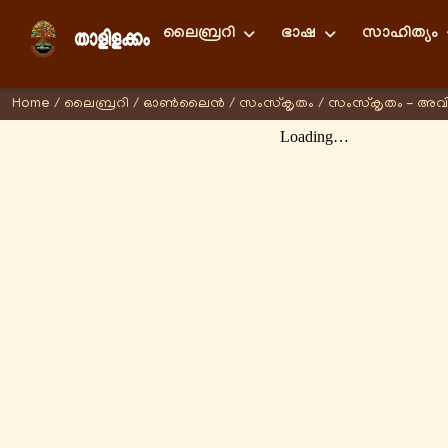
ലൈബ്രറി
ഭാഷ
സാഹിത്യം
Home
/
ലൈബ്രറി
/
ഓണ്‍ലൈന്‍
/
സംസ്കൃതം
/
സംസ്കൃതം - അവ