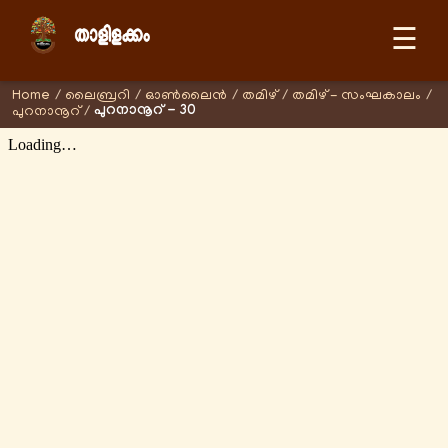
☰
Home
/
ലൈബ്രറി
/
ഓണ്‍ലൈന്‍
/
തമിഴ്
/
തമിഴ് - സംഘകാലം
/
പുറനാനൂറ് - 30
പുറനാനൂറ്
/