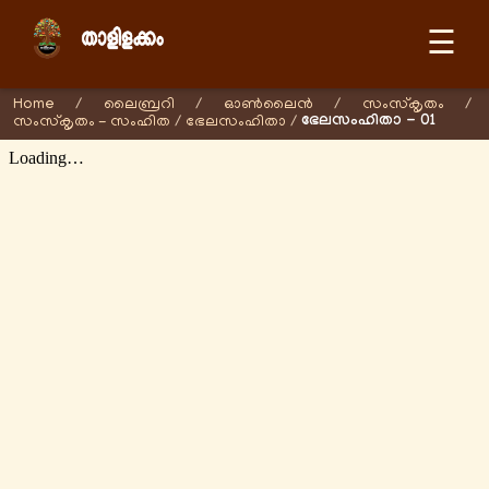
☰
Home
/
ലൈബ്രറി
/
ഓണ്‍ലൈന്‍
/
സംസ്കൃതം
/
ഭേലസംഹിതാ - 01
സംസ്കൃതം - സംഹിത
/
ഭേലസംഹിതാ
/