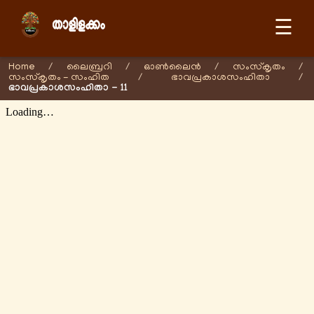
☰
Home
/
ലൈബ്രറി
/
ഓണ്‍ലൈന്‍
/
സംസ്കൃതം
/
സംസ്കൃതം - സംഹിത
/
ഭാവപ്രകാശസംഹിതാ
/
ഭാവപ്രകാശസംഹിതാ - 11