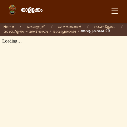
☰
Home
/
ലൈബ്രറി
/
ഓണ്‍ലൈന്‍
/
സംസ്കൃതം
/
ഭാവപ്രകാശഃ 29
സംസ്കൃതം - അവിഭാഗം
/
ഭാവപ്രകാശഃ
/