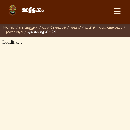
☰
Home
/
ലൈബ്രറി
/
ഓണ്‍ലൈന്‍
/
തമിഴ്
/
തമിഴ് - സംഘകാലം
/
പുറനാനൂറ് - 14
പുറനാനൂറ്
/