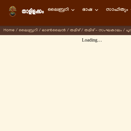
ലൈബ്രറി
ഭാഷ
സാഹിത്യം
Home
/
ലൈബ്രറി
/
ഓണ്‍ലൈന്‍
/
തമിഴ്
/
തമിഴ് - സംഘകാലം
/
പു