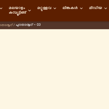
മലയാളം
മറ്റുള്ളവ
ലിങ്കുകള്‍
മീഡിയ
കമ്പ്യൂട്ടിങ്ങ്
പുറനാനൂറ് - 03
റനാനൂറ്
/