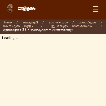
☰
Home
/
ലൈബ്രറി
/
ഓണ്‍ലൈന്‍
/
സംസ്കൃതം
/
സംസ്കൃതം - സൂത്രം
/
ബ്രഹ്മസൂത്രം - ശാങ്കരഭാഷ്യം
/
ബ്രഹ്മസൂത്രം 29 - വേദവ്യാസഃ - ശാങ്കരഭാഷ്യം