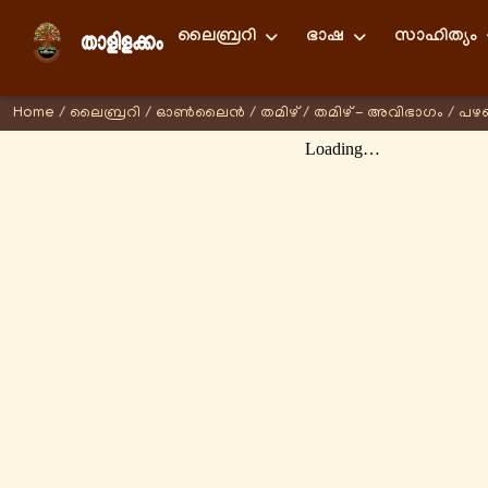
ലൈബ്രറി
ഭാഷ
സാഹിത്യം
Home
/
ലൈബ്രറി
/
ഓണ്‍ലൈന്‍
/
തമിഴ്
/
തമിഴ് - അവിഭാഗം
/
പഴമ