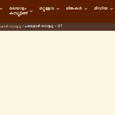
മലയാളം
മറ്റുള്ളവ
ലിങ്കുകള്‍
മീഡിയ
കമ്പ്യൂട്ടിങ്ങ്
പഴമൊഴി നാനൂറു - 07
ൊഴി നാനൂറു
/