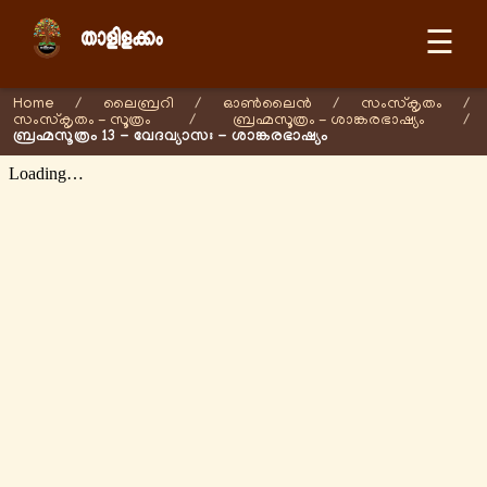
☰
Home
/
ലൈബ്രറി
/
ഓണ്‍ലൈന്‍
/
സംസ്കൃതം
/
സംസ്കൃതം - സൂത്രം
/
ബ്രഹ്മസൂത്രം - ശാങ്കരഭാഷ്യം
/
ബ്രഹ്മസൂത്രം 13 - വേദവ്യാസഃ - ശാങ്കരഭാഷ്യം