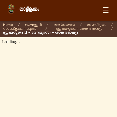
☰
Home
/
ലൈബ്രറി
/
ഓണ്‍ലൈന്‍
/
സംസ്കൃതം
/
സംസ്കൃതം - സൂത്രം
/
ബ്രഹ്മസൂത്രം - ശാങ്കരഭാഷ്യം
/
ബ്രഹ്മസൂത്രം 11 - വേദവ്യാസഃ - ശാങ്കരഭാഷ്യം