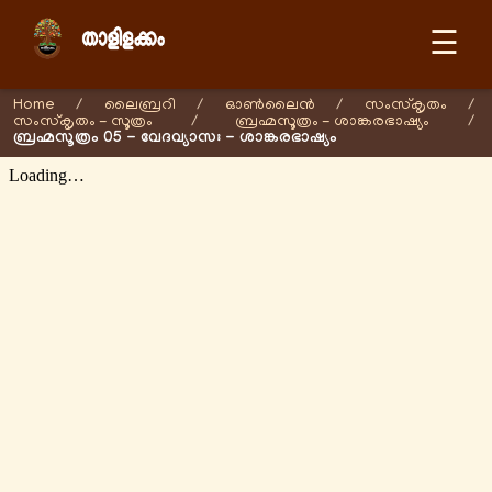
☰
Home
/
ലൈബ്രറി
/
ഓണ്‍ലൈന്‍
/
സംസ്കൃതം
/
സംസ്കൃതം - സൂത്രം
/
ബ്രഹ്മസൂത്രം - ശാങ്കരഭാഷ്യം
/
ബ്രഹ്മസൂത്രം 05 - വേദവ്യാസഃ - ശാങ്കരഭാഷ്യം