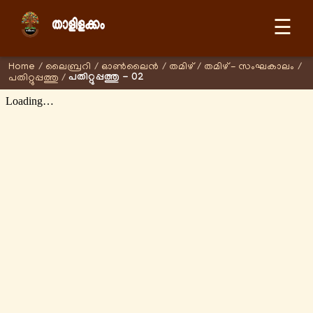
☰
Home
/
ലൈബ്രറി
/
ഓണ്‍ലൈന്‍
/
തമിഴ്
/
തമിഴ് - സംഘകാലം
/
പതിറ്റുപ്പത്തു - 02
പതിറ്റുപ്പത്തു
/