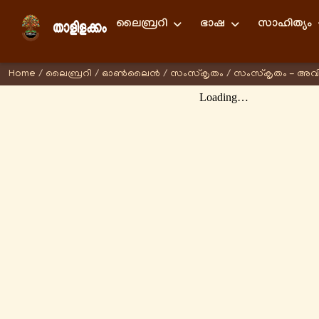
ലൈബ്രറി
ഭാഷ
സാഹിത്യം
Home
/
ലൈബ്രറി
/
ഓണ്‍ലൈന്‍
/
സംസ്കൃതം
/
സംസ്കൃതം - അവ