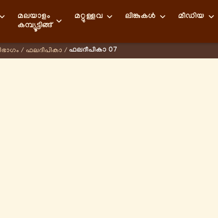
മലയാളം
മറ്റുള്ളവ
ലിങ്കുകള്‍
മീഡിയ
കമ്പ്യൂട്ടിങ്ങ്
ഫലദീപികാ 07
ിഭാഗം
/
ഫലദീപികാ
/