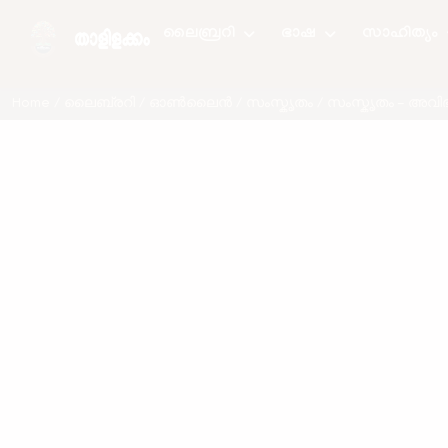
ലൈബ്രറി
ഭാഷ
സാഹിത്യം
Home
/
ലൈബ്രറി
/
ഓണ്‍ലൈന്‍
/
സംസ്കൃതം
/
സംസ്കൃതം - അവ