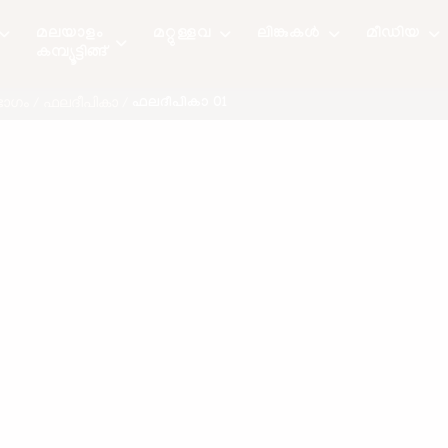
മലയാളം
മറ്റുള്ളവ
ലിങ്കുകള്‍
മീഡിയ
കമ്പ്യൂട്ടിങ്ങ്
ഫലദീപികാ 01
ിഭാഗം
/
ഫലദീപികാ
/