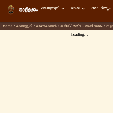
ലൈബ്രറി
ഭാഷ
സാഹിത്യം
Home
/
ലൈബ്രറി
/
ഓണ്‍ലൈന്‍
/
തമിഴ്
/
തമിഴ് - അവിഭാഗം
/
നള