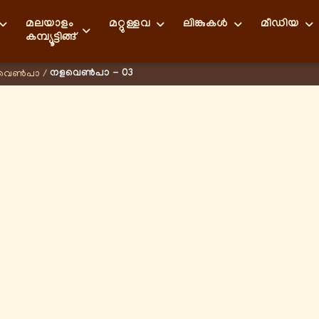
മലയാളം
മറ്റുള്ളവ
ലിങ്കുകള്‍
മീഡിയ
കമ്പ്യൂട്ടിങ്ങ്
നളവെൺപാ - 03
വെൺപാ
/