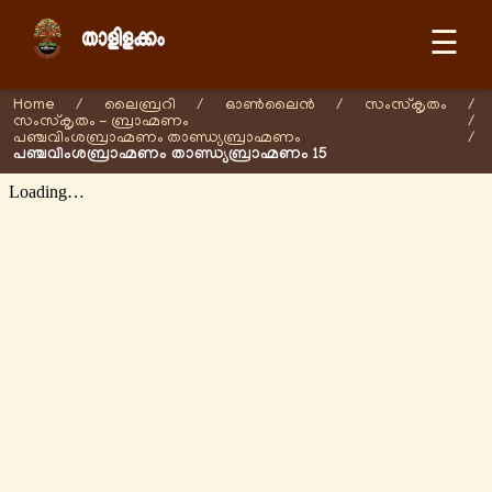
☰
Home
/
ലൈബ്രറി
/
ഓണ്‍ലൈന്‍
/
സംസ്കൃതം
/
സംസ്കൃതം - ബ്രാഹ്മണം
/
പഞ്ചവിംശബ്രാഹ്മണം താണ്ഡ്യബ്രാഹ്മണം
/
പഞ്ചവിംശബ്രാഹ്മണം താണ്ഡ്യബ്രാഹ്മണം 15